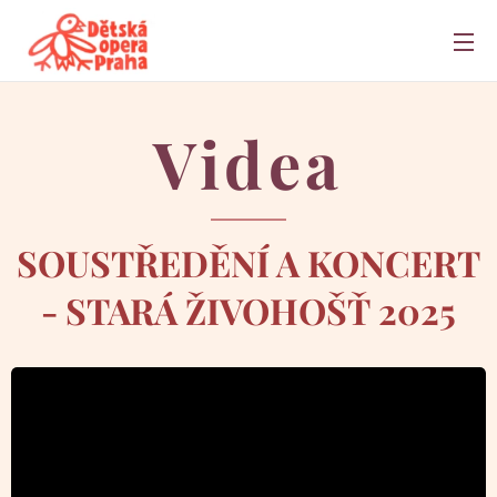
Videa
SOUSTŘEDĚNÍ A KONCERT
- STARÁ ŽIVOHOŠŤ 2025