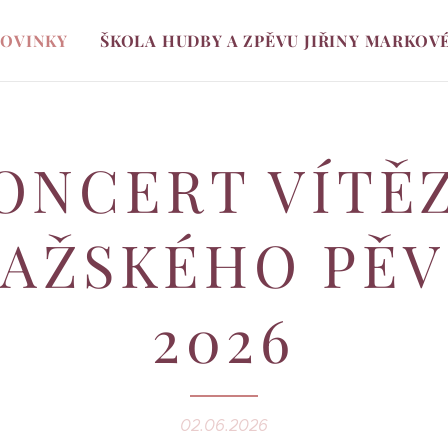
OVINKY
ŠKOLA HUDBY A ZPĚVU JIŘINY MARKOV
ONCERT VÍTĚ
AŽSKÉHO PĚ
2026
02.06.2026