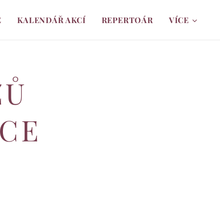
É
KALENDÁŘ AKCÍ
REPERTOÁR
VÍCE
ZŮ
VCE